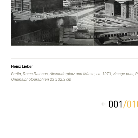
Heinz Lieber
Berlin, Rotes Rathaus, Alexanderplatz und Münze, ca. 1970, vintage print,
Originalphotographien 23 x 32,3 cm