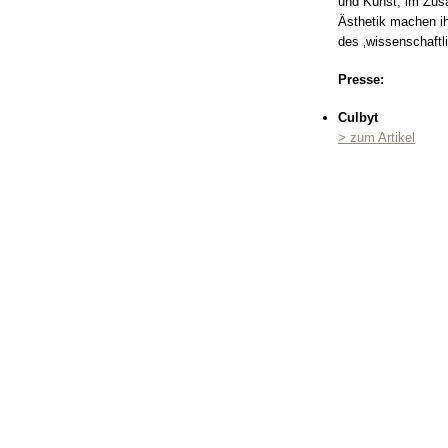
und Kunst, im Zus
Ästhetik machen ih
des ‚wissenschaftl
Presse:
Culbyt
> zum Artikel