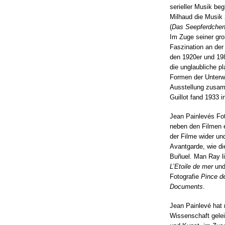
serieller Musik beg
Milhaud die Musik
(
Das Seepferdche
Im Zuge seiner gro
Faszination an der
den 1920er und 198
die unglaubliche p
Formen der Unterwa
Ausstellung zusamm
Guillot fand 1933 in
Jean Painlevés Fot
neben den Filmen e
der Filme wider un
Avantgarde, wie di
Buñuel. Man Ray li
L’Etoile de mer
und 
Fotografie
Pince d
Documents
.
Jean Painlevé hat n
Wissenschaft gele