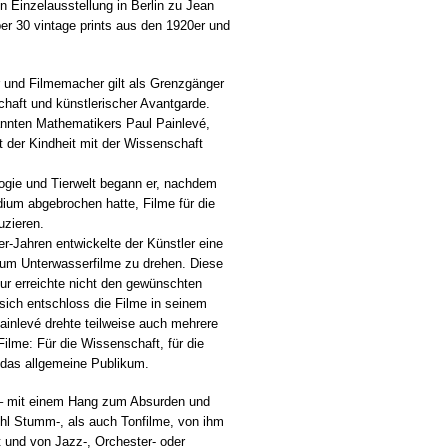
n Einzelausstellung in Berlin zu Jean
er 30 vintage prints aus den 1920er und
r und Filmemacher gilt als Grenzgänger
haft und künstlerischer Avantgarde.
nnten Mathematikers Paul Painlevé,
t der Kindheit mit der Wissenschaft
logie und Tierwelt begann er, nachdem
dium abgebrochen hatte, Filme für die
uzieren.
er-Jahren entwickelte der Künstler eine
um Unterwasserfilme zu drehen. Diese
ur erreichte nicht den gewünschten
 sich entschloss die Filme in seinem
ainlevé drehte teilweise auch mehrere
ilme: Für die Wissenschaft, für die
r das allgemeine Publikum.
– mit einem Hang zum Absurden und
l Stumm-, als auch Tonfilme, von ihm
 und von Jazz-, Orchester- oder