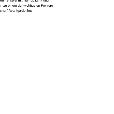
ammenspiel mit Humor, Lyrik und
n zu einem der wichtigsten Pioniere
ichen‘ Avantgardefilms.