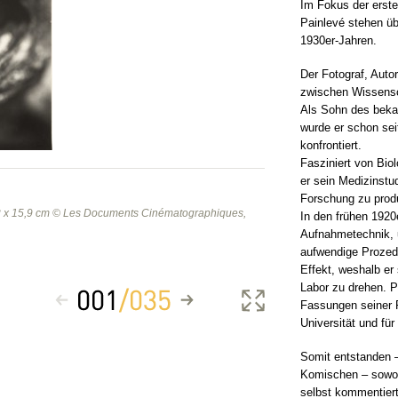
Im Fokus der erste
Painlevé stehen üb
1930er-Jahren.
Der Fotograf, Auto
zwischen Wissensc
Als Sohn des beka
wurde er schon sei
konfrontiert.
Fasziniert von Bio
er sein Medizinstu
Forschung zu prod
 22 x 15,9 cm © Les Documents Cinématographiques,
In den frühen 1920
Aufnahmetechnik, 
aufwendige Prozed
Effekt, weshalb er
Labor zu drehen. P
Fassungen seiner F
Universität und fü
Somit entstanden 
Komischen – sowoh
selbst kommentiert