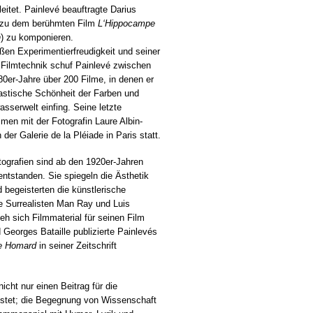
leitet. Painlevé beauftragte Darius
 zu dem berühmten Film
L‘Hippocampe
n
) zu komponieren.
ßen Experimentierfreudigkeit und seiner
 Filmtechnik schuf Painlevé zwischen
0er-Jahre über 200 Filme, in denen er
lastische Schönheit der Farben und
sserwelt einfing. Seine letzte
en mit der Fotografin Laure Albin-
 der Galerie de la Pléiade in Paris statt.
ografien sind ab den 1920er-Jahren
ntstanden. Sie spiegeln die Ästhetik
d begeisterten die künstlerische
e Surrealisten Man Ray und Luis
eh sich Filmmaterial für seinen Film
Georges Bataille publizierte Painlevés
e Homard
in seiner Zeitschrift
icht nur einen Beitrag für die
istet; die Begegnung von Wissenschaft