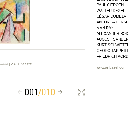
PAUL CITROEN
WALTER DEXEL
CÉSAR DOMELA
ANTON RÄDERSC
MAN RAY
ALEXANDER RO
AUGUST SANDE
KURT SCHWITTE
GEORG TAPPER
FRIEDRICH VOR
inwand | 201 x 165 cm
www.artbasel.com